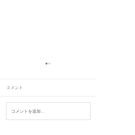
コメント
新緑まぶしく
シズル感の演出
コメントを追加…