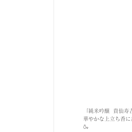
『純米吟醸  貴仙寿
華やかな上立ち香に
🍶