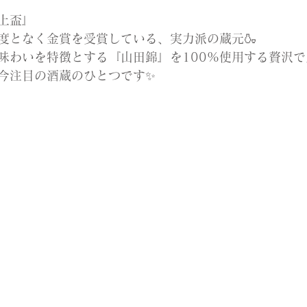
上盃』
度となく金賞を受賞している、実力派の蔵元🍶
味わいを特徴とする『山田錦』を100%使用する贅沢
今注目の酒蔵のひとつです✨