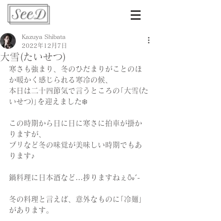
Kazuya Shibata
2022年12月7日
大雪(たいせつ)
寒さも強まり、冬のひだまりがことのほ
か暖かく感じられる寒冷の候、
本日は二十四節気で言うところの｢大雪(た
いせつ)｣を迎えました❄️
この時期から日に日に寒さに拍車が掛か
りますが、
ブリなど冬の味覚が美味しい時期でもあ
ります♪
鍋料理に日本酒など…捗りますねぇ🍶´-
冬の料理と言えば、意外なものに｢冷麺｣
があります。