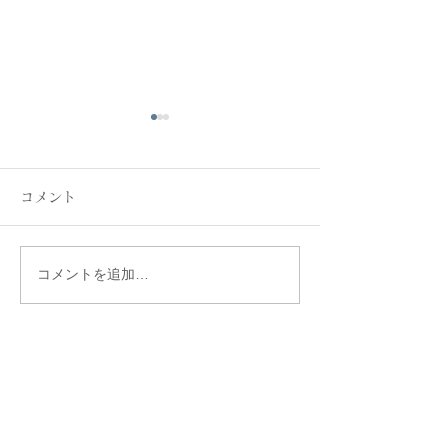
コメント
新緑まぶしく
シズル感の演出
コメントを追加…