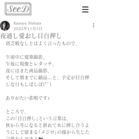
Kazuya Shibata
2022年11月1日
夜通し愛おし目白押し
貧乏暇なしとはよく言ったもので、
午前中に建築撮影、
午後に現像とレタッチ、
夜にはまた商品撮影、
そして朝までに納品…と、予定が目白押
しな日もしばしば(*´`)
ありがたい悲鳴です♪
ところで、
この｢目白押し｣という言葉は、
秋から冬になると群れて木に押し合うよ
うにして留まる｢メジロ｣の様から生じた
言葉なんですよ🐦