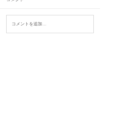
新緑まぶしく
シズル感の演出
コメントを追加…