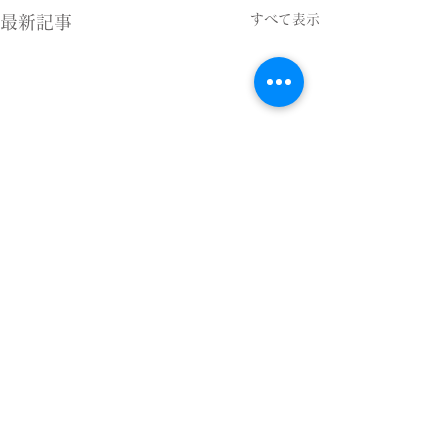
すべて表示
最新記事
コメント
新緑まぶしく
シズル感の演出