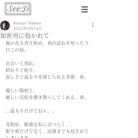
Kazuya Shibata
2022年3月14日
加密列に抱かれて
梅の花も香り始め、春の訪れを知った今
日この頃。
出会いと別れ。
終わりと始り。
寂しさと温もりを感じられる季節、春。
優しい陽射と、
厳しい花粉を撒き散らしてくれる、春。
…温もりだけでおｋ。。
花粉症、敏感な私にはつらく、、
眼や鼻だけでなく、皮膚までも侵されて
しまいます。。