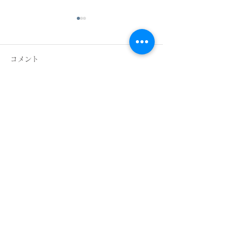
コメント
新緑まぶしく
焼肉にピッタリ
コメントを追加…