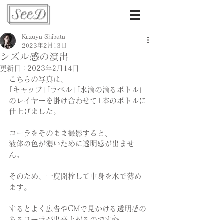
Kazuya Shibata
2023年2月13日
シズル感の演出
更新日：
2023年2月14日
こちらの写真は、
｢キャップ｣｢ラベル｣｢水滴の滴るボトル｣
のレイヤーを掛け合わせて1本のボトルに
仕上げました。
コーラをそのまま撮影すると、
液体の色が濃いために透明感が出ませ
ん。
そのため、一度開栓して中身を水で薄め
ます。
するとよく広告やCMで見かける透明感の
あるコーラが出来上がるのです👍